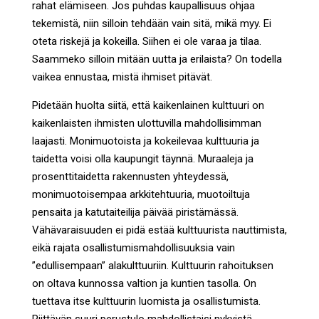
rahat elämiseen. Jos puhdas kaupallisuus ohjaa
tekemistä, niin silloin tehdään vain sitä, mikä myy. Ei
oteta riskejä ja kokeilla. Siihen ei ole varaa ja tilaa.
Saammeko silloin mitään uutta ja erilaista? On todella
vaikea ennustaa, mistä ihmiset pitävät.
Pidetään huolta siitä, että kaikenlainen kulttuuri on
kaikenlaisten ihmisten ulottuvilla mahdollisimman
laajasti. Monimuotoista ja kokeilevaa kulttuuria ja
taidetta voisi olla kaupungit täynnä. Muraaleja ja
prosenttitaidetta rakennusten yhteydessä,
monimuotoisempaa arkkitehtuuria, muotoiltuja
pensaita ja katutaiteilija päivää piristämässä.
Vähävaraisuuden ei pidä estää kulttuurista nauttimista,
eikä rajata osallistumismahdollisuuksia vain
”edullisempaan” alakulttuuriin. Kulttuurin rahoituksen
on oltava kunnossa valtion ja kuntien tasolla. On
tuettava itse kulttuurin luomista ja osallistumista.