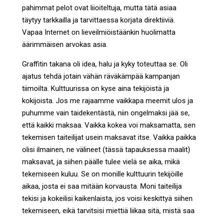
pahimmat pelot ovat liioiteltuja, mutta tätä asiaa
täytyy tarkkailla ja tarvittaessa korjata direktiiviä.
Vapaa Internet on lieveilmiöistäänkin huolimatta
äärimmäisen arvokas asia.
Graffitin takana oli idea, halu ja kyky toteuttaa se. Oli
ajatus tehdä jotain vähän räväkämpää kampanjan
tiimoilta. Kulttuurissa on kyse aina tekijöistä ja
kokijoista. Jos me rajaamme vaikkapa meemit ulos ja
puhumme vain taidekentästä, niin ongelmaksi jää se,
että kaikki maksaa. Vaikka kokea voi maksamatta, sen
tekemisen taiteilijat usein maksavat itse. Vaikka paikka
olisi ilmainen, ne välineet (tässä tapauksessa maalit)
maksavat, ja siihen päälle tulee vielä se aika, mikä
tekemiseen kuluu. Se on monille kulttuurin tekijöille
aikaa, josta ei saa mitään korvausta. Moni taiteilija
tekisi ja kokeilisi kaikenlaista, jos voisi keskittyä siihen
tekemiseen, eikä tarvitsisi miettiä liikaa sitä, mistä saa