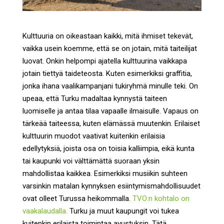
Kulttuuria on oikeastaan kaikki, mitä ihmiset tekevät,
vaikka usein koemme, että se on jotain, mitä taiteilijat
luovat. Onkin helpompi ajatella kulttuurina vaikkapa
jotain tiettyä taideteosta. Kuten esimerkiksi graffitia,
jonka ihana vaalikampanjani tukiryhmä minulle teki. On
upeaa, että Turku madaltaa kynnystä taiteen
luomiselle ja antaa tilaa vapaalle ilmaisulle. Vapaus on
tärkeää taiteessa, kuten elämässä muutenkin. Erilaiset
kulttuurin muodot vaativat kuitenkin erilaisia
edellytyksiä, joista osa on toisia kalliimpia, eikä kunta
tai kaupunki voi välttämättä suoraan yksin
mahdollistaa kaikkea. Esimerkiksi musiikin suhteen
varsinkin matalan kynnyksen esiintymismahdollisuudet
ovat olleet Turussa heikommalla.
TVO:n kohtalo on
vaakalaudalla.
Turku ja muut kaupungit voi tukea
kuitenkin erilaista toimintaa avustuksin. Tätä