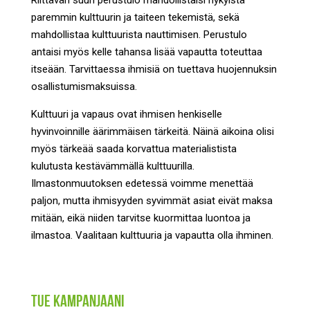
Riittävän suuri perustulo mahdollistaisi nykyistä
paremmin kulttuurin ja taiteen tekemistä, sekä
mahdollistaa kulttuurista nauttimisen. Perustulo
antaisi myös kelle tahansa lisää vapautta toteuttaa
itseään. Tarvittaessa ihmisiä on tuettava huojennuksin
osallistumismaksuissa.
Kulttuuri ja vapaus ovat ihmisen henkiselle
hyvinvoinnille äärimmäisen tärkeitä. Näinä aikoina olisi
myös tärkeää saada korvattua materialistista
kulutusta kestävämmällä kulttuurilla.
Ilmastonmuutoksen edetessä voimme menettää
paljon, mutta ihmisyyden syvimmät asiat eivät maksa
mitään, eikä niiden tarvitse kuormittaa luontoa ja
ilmastoa. Vaalitaan kulttuuria ja vapautta olla ihminen.
Tue kampanjaani