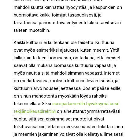
mahdollisuutta kannattaa hyödyntää, ja kaupunkien on
huomioitava kaikki toimijat tasapuolisesti, ja
tarvittaessa panostettava erityisesti tukea tarvitseviin
taiteen muotoihin.
Kaikki kulttuuri ei kuitenkaan ole taidetta. Kulttuuria
ovat myös esimerkiksi ajatukset, kuten meemit. Yhtä
lailla kuin taiteen luomisessa, on tärkeää, että ihmiset
saavat olla mukana luomassa kulttuuria vapaasti ja
myös nauttia siitä mahdollisimman vapaasti. Internet
on merkittävässä roolissa kulttuurin leviämisessä, ja
kulttuurin arvo nousee jaettaessa. Jos et pääse esille,
on sinun mahdotonta myöskään löydä rahoiksi
tekemiselläsi. Siksi
europarlamentin hyväksymä uusi
tekijänoikeusdirektiivi
on aiheuttanut ymmärrettävästi
huolta, sillä sen ensimmäiset muotoilut olivat
tulkittavissa niin, että esimerkiksi uutisten linkittäminen
ja meemien jakaminen voisivat olla kiellettyä. Ilmeisesti