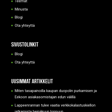
Teemat
Minusta
Blogi
Ota yhteyttä
Sivustolinkit
Blogi
Ota yhteyttä
Uusimmat artikkelit
Miten tasapainoilla kaupan duopolin purkamisen ja
Eekoon asiakasomistajan edun välillä
Lappeenrannan tulee vaatia verkkokalastuskiellon
jatkamista heinäkuun loppuun