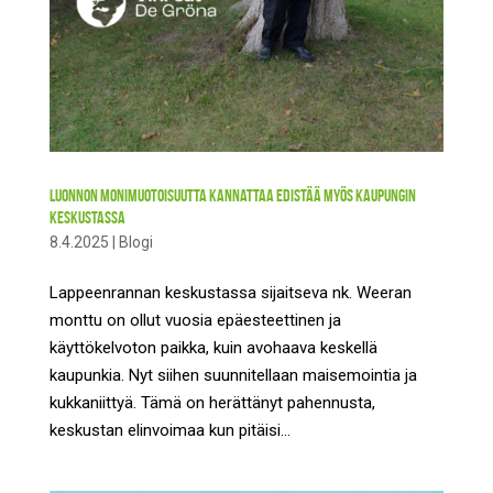
Luonnon monimuotoisuutta kannattaa edistää myös kaupungin
keskustassa
8.4.2025
|
Blogi
Lappeenrannan keskustassa sijaitseva nk. Weeran
monttu on ollut vuosia epäesteettinen ja
käyttökelvoton paikka, kuin avohaava keskellä
kaupunkia. Nyt siihen suunnitellaan maisemointia ja
kukkaniittyä. Tämä on herättänyt pahennusta,
keskustan elinvoimaa kun pitäisi...