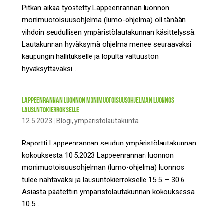
Pitkän aikaa työstetty Lappeenrannan luonnon
monimuotoisuusohjelma (lumo-ohjelma) oli tänään
vihdoin seudullisen ympäristölautakunnan käsittelyssä.
Lautakunnan hyväksymä ohjelma menee seuraavaksi
kaupungin hallitukselle ja lopulta valtuuston
hyväksyttäväksi....
Lappeenrannan luonnon monimuotoisuusohjelman luonnos
lausuntokierrokselle
12.5.2023
|
Blogi
,
ympäristölautakunta
Raportti Lappeenrannan seudun ympäristölautakunnan
kokouksesta 10.5.2023 Lappeenrannan luonnon
monimuotoisuusohjelman (lumo-ohjelma) luonnos
tulee nähtäväksi ja lausuntokierrokselle 15.5. – 30.6.
Asiasta päätettiin ympäristölautakunnan kokouksessa
10.5....