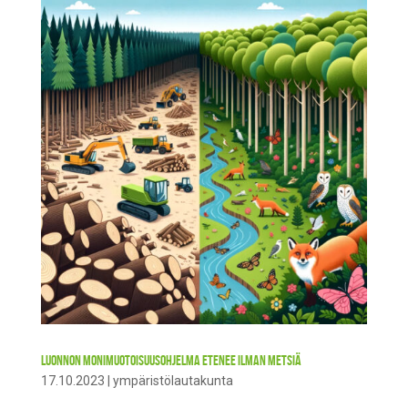
Luonnon monimuotoisuusohjelma etenee ilman metsiä
17.10.2023
|
ympäristölautakunta