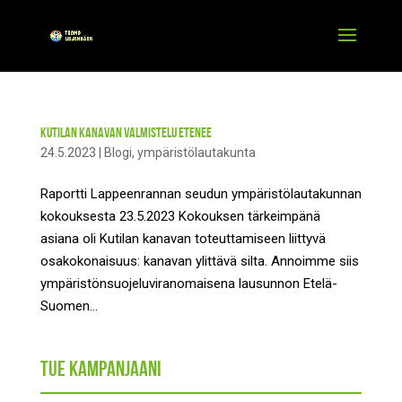
Kutilan kanavan valmistelu etenee
24.5.2023
|
Blogi
,
ympäristölautakunta
Raportti Lappeenrannan seudun ympäristölautakunnan
kokouksesta 23.5.2023 Kokouksen tärkeimpänä
asiana oli Kutilan kanavan toteuttamiseen liittyvä
osakokonaisuus: kanavan ylittävä silta. Annoimme siis
ympäristönsuojeluviranomaisena lausunnon Etelä-
Suomen...
Tue kampanjaani