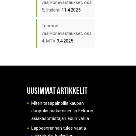
vaalikonevastaukset, osa
5: Iltalehti
11.4.2025
Tuomon
vaalikonevastaukset, osa
4: MTV
9.4.2025
Uusimmat artikkelit
Miten tasapainoilla kaupan
duopolin purkamisen ja Eekoon
asiakasomistajan edun välillä
Lappeenrannan tulee vaatia
verkkokalastuskiellon