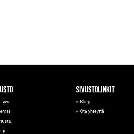
vusto
Sivustolinkit
usivu
Blogi
eemat
Ota yhteyttä
nusta
ogi