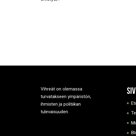
Si
Vihreät on olemassa
turvatakseen ympäristön,
Et
ihmisten ja politiikan
tulevaisuuden.
T
Mi
Bl