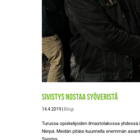
Sivistys nostaa syöveristä
14.4.2019
|
Blogi
Turussa opiskelijoiden ilmastolakossa yhdessä kyl
Niinpä. Meidän pitäisi kuunnella enemmän asiantun
Sivistys,...