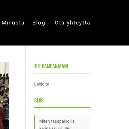
Minusta
Blogi
Ota yhteyttä
Tue kampanjaani
Lahjoita
Blogi
Miten tasapainoilla
kaupan duopolin