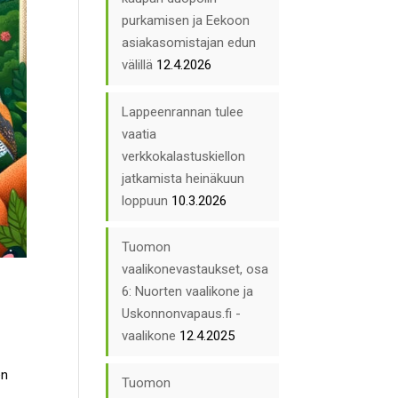
purkamisen ja Eekoon
asiakasomistajan edun
välillä
12.4.2026
Lappeenrannan tulee
vaatia
verkkokalastuskiellon
jatkamista heinäkuun
loppuun
10.3.2026
Tuomon
vaalikonevastaukset, osa
6: Nuorten vaalikone ja
Uskonnonvapaus.fi -
vaalikone
12.4.2025
en
Tuomon