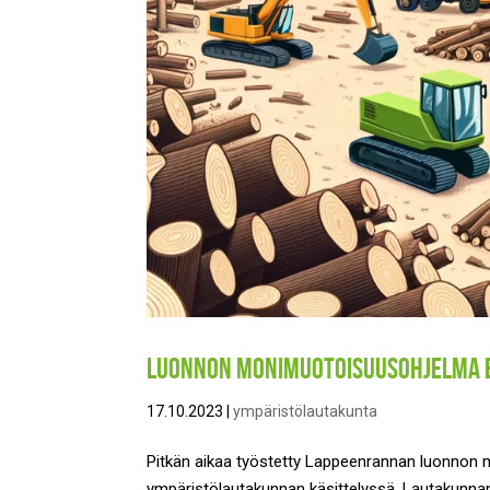
Luonnon monimuotoisuusohjelma e
17.10.2023
|
ympäristölautakunta
Pitkän aikaa työstetty Lappeenrannan luonnon 
ympäristölautakunnan käsittelyssä. Lautakunna