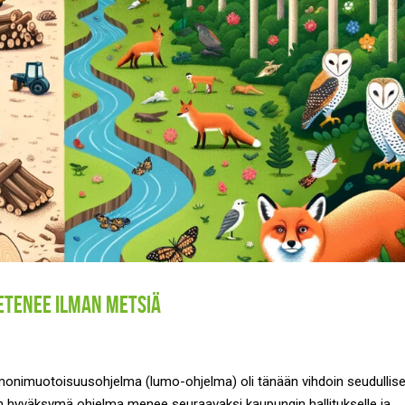
tenee ilman metsiä
monimuotoisuusohjelma (lumo-ohjelma) oli tänään vihdoin seudullis
n hyväksymä ohjelma menee seuraavaksi kaupungin hallitukselle ja