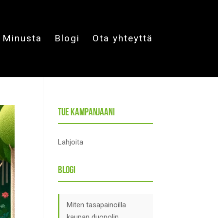
Minusta
Blogi
Ota yhteyttä
Tue kampanjaani
Lahjoita
Blogi
Miten tasapainoilla
kaupan duopolin