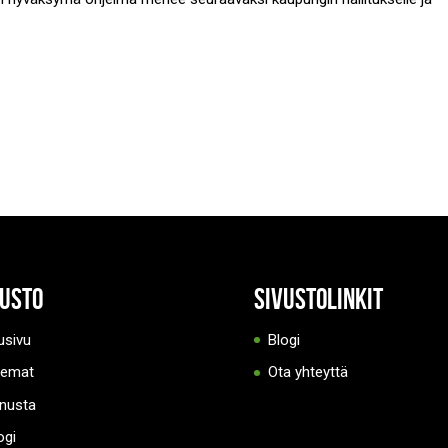
vusto
Sivustolinkit
usivu
Blogi
eemat
Ota yhteyttä
nusta
ogi