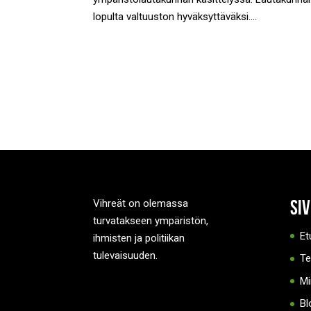
lopulta valtuuston hyväksyttäväksi....
Si
Vihreät on olemassa
turvatakseen ympäristön,
Et
ihmisten ja politiikan
tulevaisuuden.
T
Mi
Bl