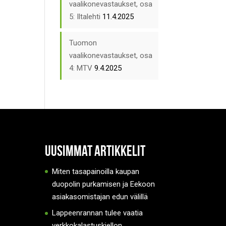
vaalikonevastaukset, osa
5: Iltalehti
11.4.2025
Tuomon
vaalikonevastaukset, osa
4: MTV
9.4.2025
Uusimmat artikkelit
Miten tasapainoilla kaupan
duopolin purkamisen ja Eekoon
asiakasomistajan edun välillä
Lappeenrannan tulee vaatia
verkkokalastuskiellon