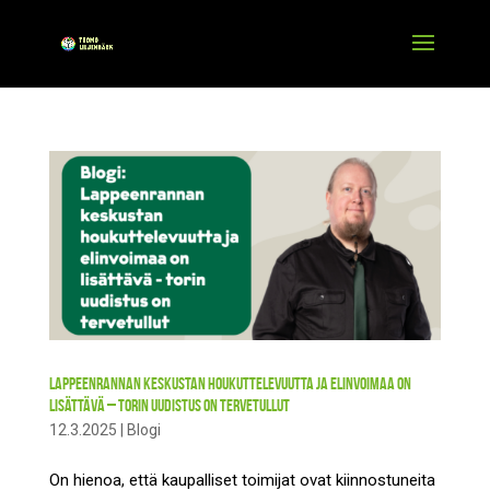
Lappeenrannan keskustan houkuttelevuutta ja elinvoimaa on
lisättävä – torin uudistus on tervetullut
12.3.2025
|
Blogi
On hienoa, että kaupalliset toimijat ovat kiinnostuneita