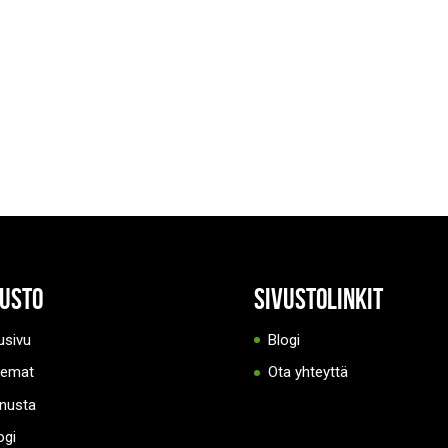
vusto
Sivustolinkit
usivu
Blogi
eemat
Ota yhteyttä
nusta
ogi