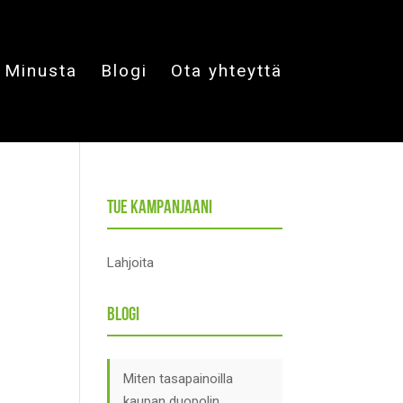
Minusta
Blogi
Ota yhteyttä
Tue kampanjaani
Lahjoita
Blogi
Miten tasapainoilla
kaupan duopolin