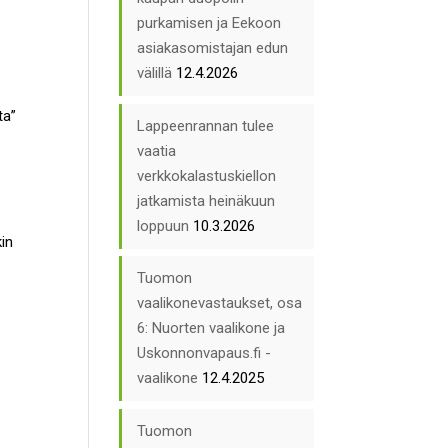
purkamisen ja Eekoon
asiakasomistajan edun
välillä
12.4.2026
ta”
Lappeenrannan tulee
vaatia
verkkokalastuskiellon
jatkamista heinäkuun
loppuun
10.3.2026
kin
Tuomon
vaalikonevastaukset, osa
6: Nuorten vaalikone ja
Uskonnonvapaus.fi -
vaalikone
12.4.2025
Tuomon