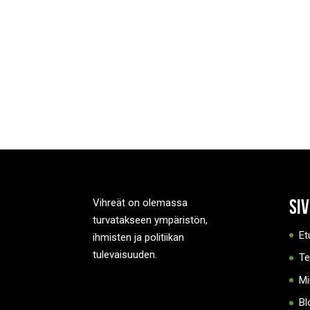
Si
Vihreät on olemassa
turvatakseen ympäristön,
Et
ihmisten ja politiikan
tulevaisuuden.
T
Mi
Bl