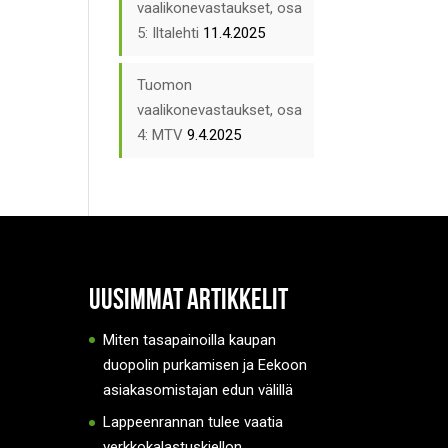
vaalikonevastaukset, osa
5: Iltalehti
11.4.2025
Tuomon
vaalikonevastaukset, osa
4: MTV
9.4.2025
Uusimmat artikkelit
Miten tasapainoilla kaupan
duopolin purkamisen ja Eekoon
asiakasomistajan edun välillä
Lappeenrannan tulee vaatia
verkkokalastuskiellon