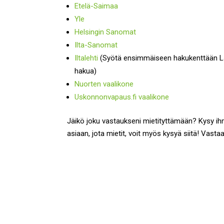
Etelä-Saimaa
Yle
Helsingin Sanomat
Ilta-Sanomat
Iltalehti
(Syötä ensimmäiseen hakukenttään Lapp
hakua)
Nuorten vaalikone
Uskonnonvapaus.fi vaalikone
Jäikö joku vastaukseni mietityttämään? Kysy ihme
asiaan, jota mietit, voit myös kysyä siitä! Vastaa