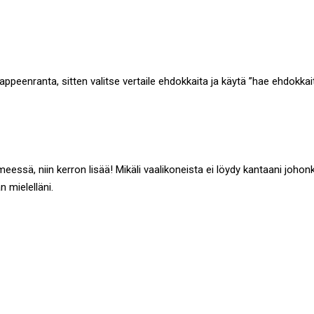
eenranta, sitten valitse vertaile ehdokkaita ja käytä ”hae ehdokkai
essä, niin kerron lisää! Mikäli vaalikoneista ei löydy kantaani johon
n mielelläni.